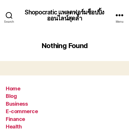
Shopocratic แพลตฟอร์มช็อปปิ้ง
ออนไลน์สุดล้ำ
Search
Menu
Nothing Found
Home
Blog
Business
E-commerce
Finance
Health