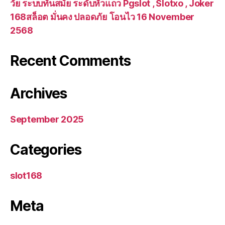
วัย ระบบทันสมัย ระดับหัวแถว Pgslot , Slotxo , Joker
168สล็อต มั่นคง ปลอดภัย โอนไว 16 November
2568
Recent Comments
Archives
September 2025
Categories
slot168
Meta